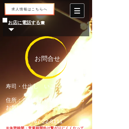
求人情報はこちらへ
お店に電話する☎
お問合せ
寿司・仕出し いこ～屋
住所：奈良県五條市釜窪町1405
お気軽にお越しください
電話：📞0747-22-8111
※休憩時間・営業時間外は繋がりにくくなって