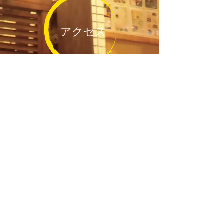
アクセス
― 寿司・仕出し・宴会 いこ～屋